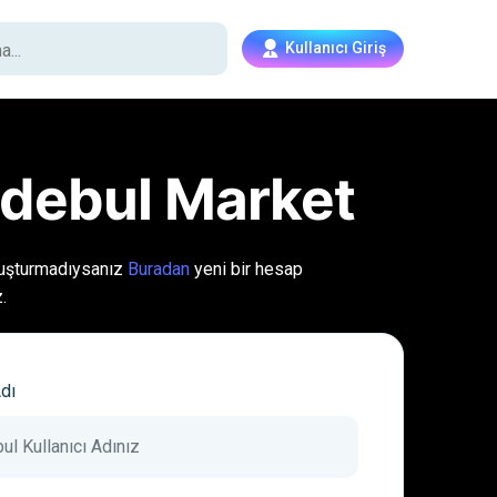
Kullanıcı Giriş
debul Market
uşturmadıysanız
Buradan
yeni bir hesap
.
Adı