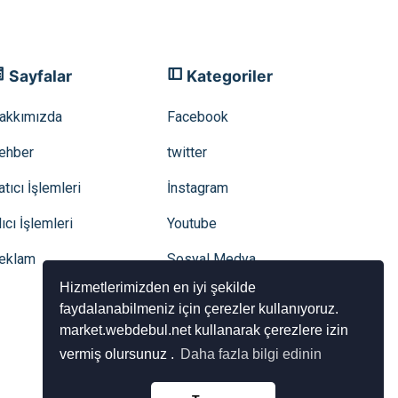
Sayfalar
Kategoriler
akkımızda
Facebook
ehber
twitter
atıcı İşlemleri
İnstagram
lıcı İşlemleri
Youtube
eklam
Sosyal Medya
Hizmetlerimizden en iyi şekilde
faydalanabilmeniz için çerezler kullanıyoruz.
market.webdebul.net kullanarak çerezlere izin
vermiş olursunuz .
Daha fazla bilgi edinin