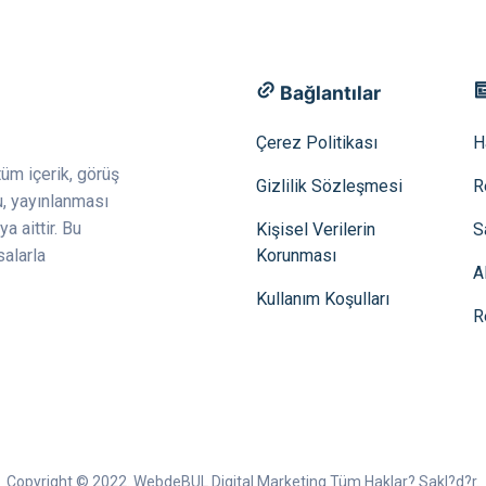
Bağlantılar
Çerez Politikası
H
tüm içerik, görüş
Gizlilik Sözleşmesi
R
u, yayınlanması
ya aittir. Bu
Kişisel Verilerin
S
Korunması
salarla
A
Kullanım Koşulları
R
Copyright © 2022. WebdeBUL Digital Marketing Tüm Haklar? Sakl?d?r.