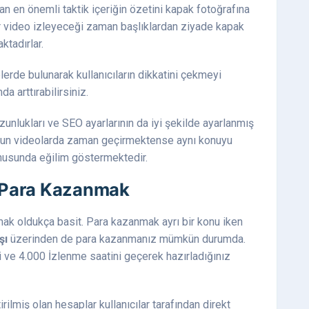
n en önemli taktik içeriğin özetini kapak fotoğrafına
ir video izleyeceği zaman başlıklardan ziyade kapak
ktadırlar.
lerde bulunarak kullanıcıların dikkatini çekmeyi
a arttırabilirsiniz.
uzunlukları ve SEO ayarlarının da iyi şekilde ayarlanmış
uzun videolarda zaman geçirmektense aynı konuyu
nusunda eğilim göstermektedir.
 Para Kazanmak
ak oldukça basit. Para kazanmak ayrı bir konu iken
şı
üzerinden de para kazanmanız mümkün durumda.
çi ve 4.000 İzlenme saatini geçerek hazırladığınız
rilmiş olan hesaplar kullanıcılar tarafından direkt